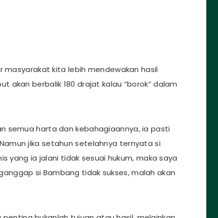
ar masyarakat kita lebih mendewakan hasil
 akan berbalik 180 drajat kalau “borok” dalam
n semua harta dan kebahagiaannya, ia pasti
amun jika setahun setelahnya ternyata si
is yang ia jalani tidak sesuai hukum, maka saya
anggap si Bambang tidak sukses, malah akan
ng penting bukanlah tujuan atau hasil, melainkan