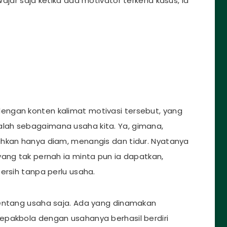
ajar saja ketika ada motivator terkena kasus, ia
ngan konten kalimat motivasi tersebut, yang
lah sebagaimana usaha kita. Ya, gimana,
ahkan hanya diam, menangis dan tidur. Nyatanya
yang tak pernah ia minta pun ia dapatkan,
ersih tanpa perlu usaha.
tentang usaha saja. Ada yang dinamakan
epakbola dengan usahanya berhasil berdiri