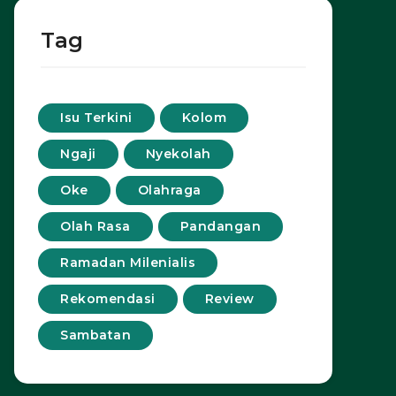
Tag
Isu Terkini
Kolom
Ngaji
Nyekolah
Oke
Olahraga
Olah Rasa
Pandangan
Ramadan Milenialis
Rekomendasi
Review
Sambatan