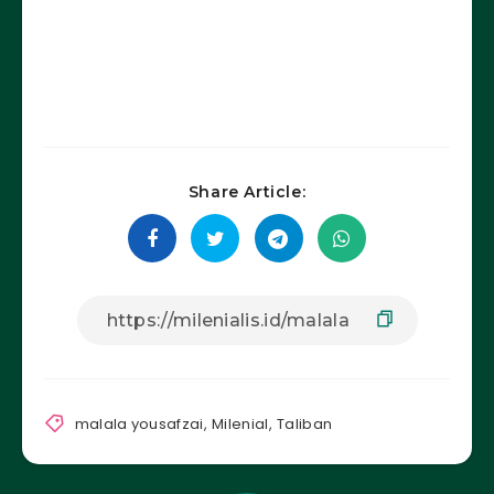
Share Article:
malala yousafzai
,
Milenial
,
Taliban