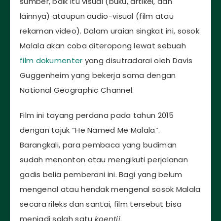
sumber, baik itu visual (buku, artikel, dan
lainnya) ataupun audio-visual (film atau
rekaman video). Dalam uraian singkat ini, sosok
Malala akan coba diteropong lewat sebuah
film dokumenter
yang disutradarai oleh Davis
Guggenheim yang bekerja sama dengan
National Geographic Channel.
Film ini tayang perdana pada tahun 2015
dengan tajuk “He Named Me Malala”.
Barangkali, para pembaca yang budiman
sudah menonton atau mengikuti perjalanan
gadis belia pemberani ini. Bagi yang belum
mengenal atau hendak mengenal sosok Malala
secara rileks dan santai, film tersebut bisa
menjadi salah satu
koentji
.